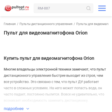
Главная
/
Пульты дистанционного управления
/
Пульты для видеомагни
Пульт для видеомагнитофона Orion
Купить пульт для видеомагнитофона Orion
Многие владельцы электронной техники замечают, что пульт
дистанционного управления быстрее выходит из строя, чем
все устройство. Это связано с тем, что пульт ДУ работает
часто в сложных условиях. На него может попасть вода, он
часто падает, постоянно пылится. Вовсе не удивительно, что
возникает необходимость заменить дистанционку.
Ваш пульт для видеомагнитофона Orion
подробнее