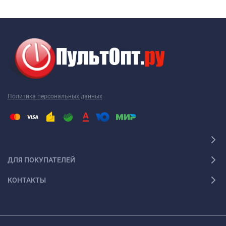
Ваш пульт для видеомагнитофона Orion не являются
исключением, как и техника других производителей. Наиболее
часто требуется новый пульт для видеомагнитофона Orion
именно этой марки. Перед тем как купить пульт для
видеомагнитофона Orion, необходимо точно выяснить модель
своей техники. Дело в том, что почти каждый пульт ДУ
работает только с определенной моделью. Ошибившись в
Политика персональных данных
выборе, вы получите просто красивое устройство, которое не
будет работать с вашей техникой. Поэтому, решив купить
пульт для видеомагнитофона Orion, желательно
проконсультироваться с грамотным специалистом. Например,
пульт для видеомагнитофона Orion 2001 года выпуска не
ДЛЯ ПОКУПАТЕЛЕЙ
работает с пультом 2005 года выпуска. Так что будьте
внимательны!
КОНТАКТЫ
Универсальный пульт для видеомагнитофона
Orion
При наличии нескольких видов техники удобно использовать