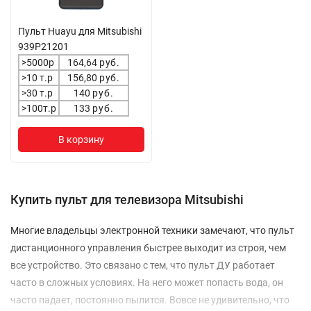
Пульт Huayu для Mitsubishi
939P21201
>5000р
164,64
руб.
>10 т.р
156,80
руб.
>30 т.р
140
руб.
>100т.р
133
руб.
В корзину
Купить пульт для телевизора Mitsubishi
Многие владельцы электронной техники замечают, что пульт
дистанционного управления быстрее выходит из строя, чем
все устройство. Это связано с тем, что пульт ДУ работает
часто в сложных условиях. На него может попасть вода, он
часто падает, постоянно пылится. Вовсе не удивительно, что