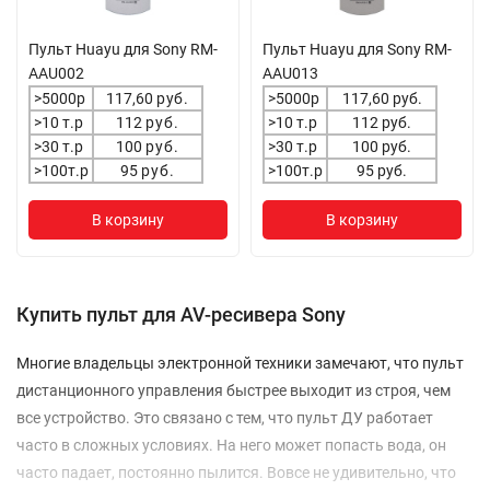
Пульт Huayu для Sony RM-
Пульт Huayu для Sony RM-
AAU002
AAU013
>5000р
117,60
руб.
>5000р
117,60 руб.
>10 т.р
112
руб.
>10 т.р
112 руб.
>30 т.р
100
руб.
>30 т.р
100 руб.
>100т.р
95
руб.
>100т.р
95 руб.
В корзину
В корзину
Купить пульт для AV-ресивера Sony
Многие владельцы электронной техники замечают, что пульт
дистанционного управления быстрее выходит из строя, чем
все устройство. Это связано с тем, что пульт ДУ работает
часто в сложных условиях. На него может попасть вода, он
часто падает, постоянно пылится. Вовсе не удивительно, что