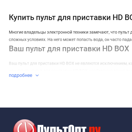
Купить пульт для приставки HD B
Многие владельцы электронной техники замечают, что пульт ди
сложных условиях. На него может попасть вода, он часто пада
Ваш пульт для приставки HD BOX
Ваш пульт для приставки HD BOX не являются исключением, ка
как купить пульт для приставки HD BOX, необходимо точно вы
подробнее
выборе, вы получите просто красивое устройство, которое не 
грамотным специалистом. Например, пульт для приставки HD B
Универсальный пульт для приста
При наличии нескольких видов техники удобно использовать 
управление сосредоточено в одном месте. Вам больше не потр
Выбрать и купить пульт для прис