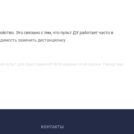
ство. Это связано с тем, что пульт ДУ работает часто в
ходимость заменить дистанционку.
ый пульт для приставки HD BOX именно этой марки. Перед тем
т ДУ работает только с определенной моделью. Ошибившись в
я приставки HD BOX, желательно проконсультироваться с
ак что будьте внимательны!
 избавиться от необходимости выбирать нужный пульт, все
КОНТАКТЫ