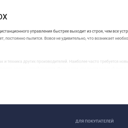
OX
станционного управления быстрее выходит из строя, чем все устрой
ет, постоянно пылится. Вовсе не удивительно, что возникает необ
к и техника других производителей. Наиболее часто требуется нов
яснить модель своей техники. Дело в том, что почти каждый пуль
будет работать с вашей техникой. Поэтому, решив купить пульт дл
OX 2001 года выпуска не работает с пультом 2005 года выпуска. Т
вки HD BOX
универсальный пульт для приставки HD BOX. С его помощью можно
ебуется искать потерянный пульт, достаточно одного устройства.
тавки HD BOX
ДЛЯ ПОКУПАТЕЛЕЙ