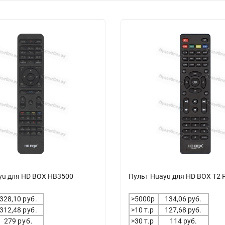
yu для HD BOX HB3500
Пульт Huayu для HD BOX T2 
328,10
руб.
>5000р
134,06 руб.
312,48
руб.
>10 т.р
127,68 руб.
279
руб.
>30 т.р
114 руб.