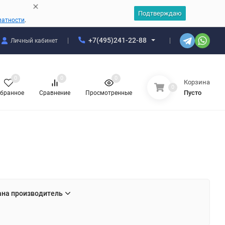
Подтверждаю
ватности
.
+7(495)241-22-88
Личный кабинет
0
0
0
Корзина
0
Пусто
бранное
Сравнение
Просмотренные
ана производитель