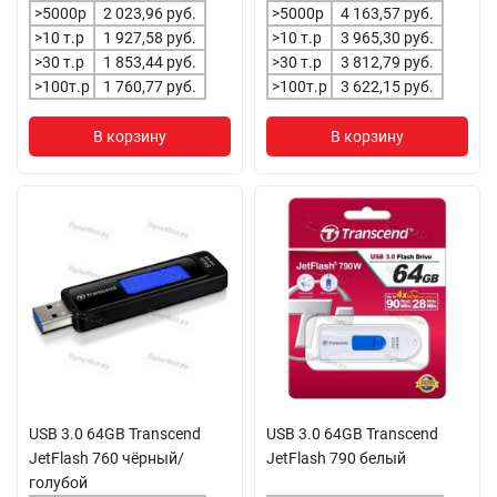
>5000р
2 023,96 руб.
>5000р
4 163,57 руб.
>10 т.р
1 927,58 руб.
>10 т.р
3 965,30 руб.
>30 т.р
1 853,44 руб.
>30 т.р
3 812,79 руб.
>100т.р
1 760,77 руб.
>100т.р
3 622,15 руб.
В корзину
В корзину
USB 3.0 64GB Transcend
USB 3.0 64GB Transcend
JetFlash 760 чёрный/
JetFlash 790 белый
голубой