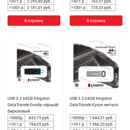
>30 т.р
2 295,80 руб.
>30 т.р
763,51 руб.
>100т.р
2 181,01 руб.
>100т.р
725,33 руб.
В корзину
В корзину
USB 3.2 64GB Kingston
USB 3.2 64GB Kingston
DataTravele Exodia чёрный/
DataTravele Kyson металл
бирюзовый
>5000р
833,75 руб.
>5000р
1 644,51 руб.
>10 т.р
794,05 руб.
>10 т.р
1 566,20 руб.