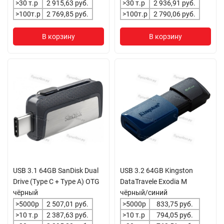
>30 т.р
2 915,63 руб.
>30 т.р
2 936,91 руб.
>100т.р
2 769,85 руб.
>100т.р
2 790,06 руб.
В корзину
В корзину
USB 3.1 64GB SanDisk Dual
USB 3.2 64GB Kingston
Drive (Type C + Type A) OTG
DataTravele Exodia M
чёрный
чёрный/синий
>5000р
2 507,01 руб.
>5000р
833,75 руб.
>10 т.р
2 387,63 руб.
>10 т.р
794,05 руб.