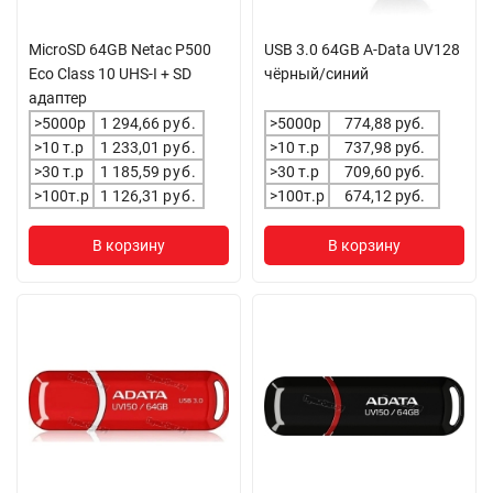
MicroSD 64GB Netac P500
USB 3.0 64GB A-Data UV128
Eco Class 10 UHS-I + SD
чёрный/синий
адаптер
>5000р
1 294,66
руб.
>5000р
774,88 руб.
>10 т.р
1 233,01
руб.
>10 т.р
737,98 руб.
>30 т.р
1 185,59
руб.
>30 т.р
709,60 руб.
>100т.р
1 126,31
руб.
>100т.р
674,12 руб.
В корзину
В корзину