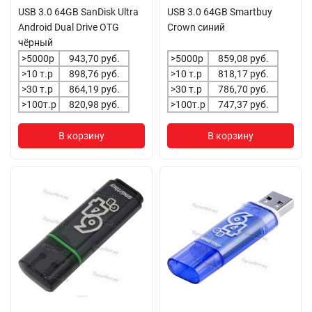
USB 3.0 64GB SanDisk Ultra
USB 3.0 64GB Smartbuy
Android Dual Drive OTG
Crown синий
чёрный
>5000р
943,70 руб.
>5000р
859,08 руб.
>10 т.р
898,76 руб.
>10 т.р
818,17 руб.
>30 т.р
864,19 руб.
>30 т.р
786,70 руб.
>100т.р
820,98 руб.
>100т.р
747,37 руб.
В корзину
В корзину