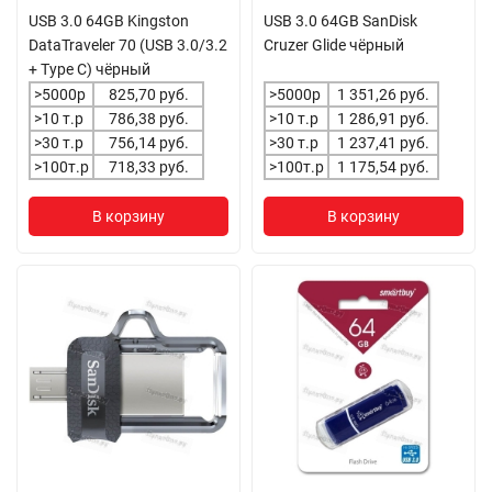
USB 3.0 64GB Kingston
USB 3.0 64GB SanDisk
DataTraveler 70 (USB 3.0/3.2
Cruzer Glide чёрный
+ Type C) чёрный
>5000р
825,70 руб.
>5000р
1 351,26 руб.
>10 т.р
786,38 руб.
>10 т.р
1 286,91 руб.
>30 т.р
756,14 руб.
>30 т.р
1 237,41 руб.
>100т.р
718,33 руб.
>100т.р
1 175,54 руб.
В корзину
В корзину