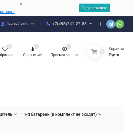
Подтверждаю
ватности
.
+7(495)241-22-88
Личный кабинет
0
0
0
Корзина
0
Пусто
бранное
Сравнение
Просмотренные
дитель
Тип батареек (в комплект не входят)