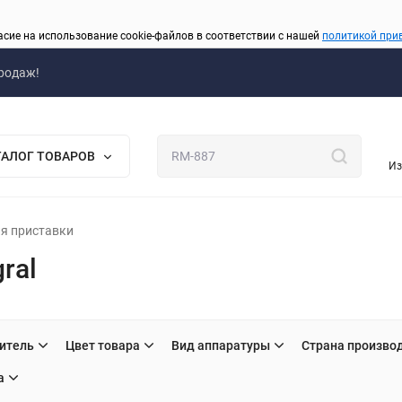
асие на использование cookie-файлов в соответствии с нашей
политикой при
родаж!
ТАЛОГ ТОВАРОВ
Из
я приставки
ral
итель
Цвет товара
Вид аппаратуры
Страна произво
а