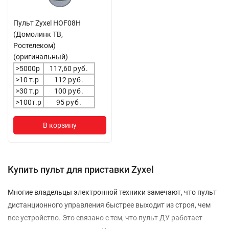
Пульт Zyxel HOF08H
(Домолинк ТВ,
Ростелеком)
(оригинальный)
>5000р
117,60
руб.
>10 т.р
112
руб.
>30 т.р
100
руб.
>100т.р
95
руб.
В корзину
Купить пульт для приставки Zyxel
Многие владельцы электронной техники замечают, что пульт
дистанционного управления быстрее выходит из строя, чем
все устройство. Это связано с тем, что пульт ДУ работает