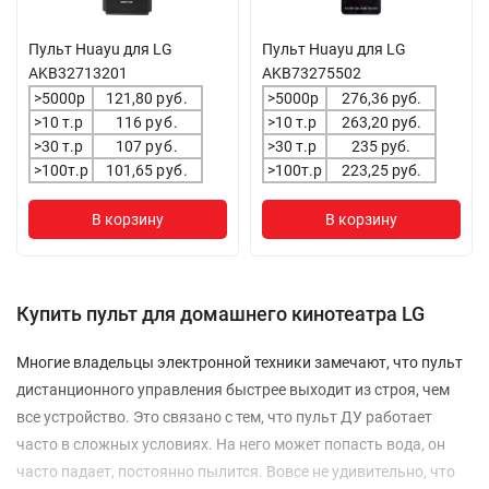
Пульт Huayu для LG
Пульт Huayu для LG
AKB32713201
AKB73275502
>5000р
121,80
руб.
>5000р
276,36 руб.
>10 т.р
116
руб.
>10 т.р
263,20 руб.
>30 т.р
107
руб.
>30 т.р
235 руб.
>100т.р
101,65
руб.
>100т.р
223,25 руб.
В корзину
В корзину
Купить пульт для домашнего кинотеатра LG
Многие владельцы электронной техники замечают, что пульт
дистанционного управления быстрее выходит из строя, чем
все устройство. Это связано с тем, что пульт ДУ работает
часто в сложных условиях. На него может попасть вода, он
часто падает, постоянно пылится. Вовсе не удивительно, что