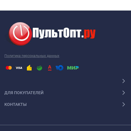
Пульт для приставки Атлант Телеком не являются
исключением, как и техника других производителей. Наиболее
часто требуется новый Пульт для приставки Атлант Телеком
именно этой марки. Перед тем как купить Пульт для
приставки Атлант Телеком, необходимо точно выяснить
модель своей техники. Дело в том, что почти каждый пульт ДУ
работает только с определенной моделью. Ошибившись в
Политика персональных данных
выборе, вы получите просто красивое устройство, которое не
будет работать с вашей техникой. Поэтому, решив купить
Пульт для приставки Атлант Телеком, желательно
проконсультироваться с грамотным специалистом. Например,
Пульт для приставки Атлант Телеком 2001 года выпуска не
ДЛЯ ПОКУПАТЕЛЕЙ
работает с пультом 2005 года выпуска. Так что будьте
внимательны!
КОНТАКТЫ
Универсальные Пульт для приставки Атлант
Телеком
При наличии нескольких видов техники удобно использовать