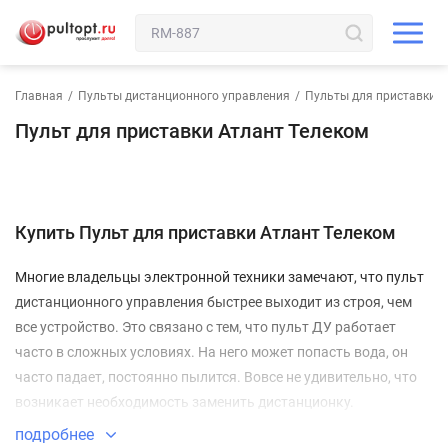
Главная
/
Пульты дистанционного управления
/
Пульты для приставки
Пульт для приставки Атлант Телеком
Купить Пульт для приставки Атлант Телеком
Многие владельцы электронной техники замечают, что пульт
дистанционного управления быстрее выходит из строя, чем
все устройство. Это связано с тем, что пульт ДУ работает
часто в сложных условиях. На него может попасть вода, он
часто падает, постоянно пылится. Вовсе не удивительно, что
возникает необходимость заменить дистанционку.
Пульт для приставки Атлант Телеком
подробнее