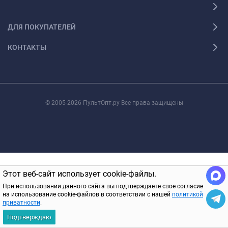
ДЛЯ ПОКУПАТЕЛЕЙ
КОНТАКТЫ
© 2005-2026 ПультОпт.ру Все права защищены
Этот веб-сайт использует cookie-файлы.
При использовании данного сайта вы подтверждаете свое согласие
на использование cookie-файлов в соответствии с нашей
политикой
приватности
.
Подтверждаю
Главная
Каталог
Корзина
Избранное
Вход