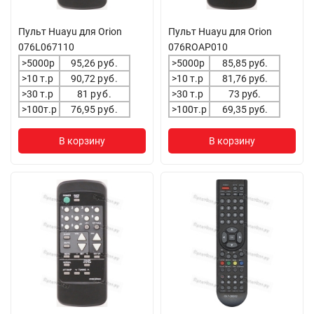
Пульт Huayu для Orion
Пульт Huayu для Orion
076L067110
076ROAP010
>5000р
95,26
руб.
>5000р
85,85 руб.
>10 т.р
90,72
руб.
>10 т.р
81,76 руб.
>30 т.р
81
руб.
>30 т.р
73 руб.
>100т.р
76,95
руб.
>100т.р
69,35 руб.
В корзину
В корзину