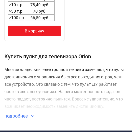
>10 т.р
78,40 руб.
>30 т.р
70 руб.
>100т.р
66,50 руб.
В корзину
Купить пульт для телевизора Orion
Многие владельцы электронной техники замечают, что пульт
дистанционного управления быстрее выходит из строя, чем
все устройство. Это связано с тем, что пульт ДУ работает
часто в сложных условиях. На него может попасть вода, он
часто падает, постоянно пылится. Вовсе не удивительно, что
возникает необходимость заменить дистанционку.
Ваш пульт для телевизора Orion
подробнее
Ваш пульт для телевизора Orion не являеются исключением,