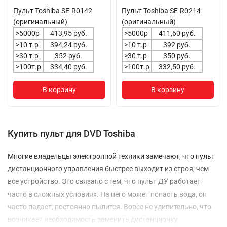
Пульт Toshiba SE-R0142
Пульт Toshiba SE-R0214
(оригинальный)
(оригинальный)
>5000р
413,95 руб.
>5000р
411,60 руб.
>10 т.р
394,24 руб.
>10 т.р
392 руб.
>30 т.р
352 руб.
>30 т.р
350 руб.
>100т.р
334,40 руб.
>100т.р
332,50 руб.
В корзину
В корзину
Купить пульт для DVD Toshiba
Многие владельцы электронной техники замечают, что пульт
дистанционного управления быстрее выходит из строя, чем
все устройство. Это связано с тем, что пульт ДУ работает
часто в сложных условиях. На него может попасть вода, он
часто падает, постоянно пылится. Вовсе не удивительно, что
возникает необходимость заменить дистанционку.