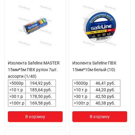
Изолента Safeline MASTER
Изолента Safeline ПВХ
15мм*5м ПВХ рулон 7шт.
15мм*10м белый (10)
ассорти (1/40)
>5000р
194,92 руб.
>5000р
46,41 руб.
>10 т.р
185,64 руб.
>10 т.р
44,20 руб.
>30 т.р
178,50 руб.
>30 т.р
42,50 руб.
>100т.р
169,58 руб.
>100т.р
40,38 руб.
В корзину
В корзину