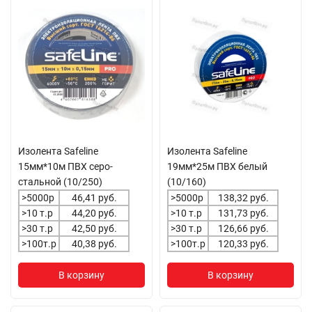
Изолента Safeline
Изолента Safeline
15мм*10м ПВХ серо-
19мм*25м ПВХ белый
стальной (10/250)
(10/160)
>5000р
46,41 руб.
>5000р
138,32 руб.
>10 т.р
44,20 руб.
>10 т.р
131,73 руб.
>30 т.р
42,50 руб.
>30 т.р
126,66 руб.
>100т.р
40,38 руб.
>100т.р
120,33 руб.
В корзину
В корзину