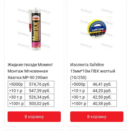
Жидкие гвозди Момент
Изолента Safeline
Монтаж Мгновенная
15мм*10м ПВХ желтый
Хватка MP-90 290мл
(10/250)
>5000р
574,76 руб.
>5000р
46,41 руб.
>10 т.р
547,39 руб.
>10 т.р
44,20 руб.
>30 т.р
526,34 руб.
>30 т.р
42,50 руб.
>100т.р
500,02 руб.
>100т.р
40,38 руб.
В корзину
В корзину