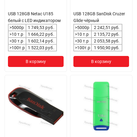
USB 128GB Netac U185
USB 128GB SanDisk Cruzer
белый с LED индикатором
Glide чёрный
>5000р
1 749,53
руб.
>5000р
2 242,51 руб.
>10 т.р
1 666,22
руб.
>10 т.р
2 135,72 руб.
>30 т.р
1 602,14
руб.
>30 т.р
2 053,58 руб.
>100т.р
1 522,03
руб.
>100т.р
1 950,90 руб.
В корзину
В корзину