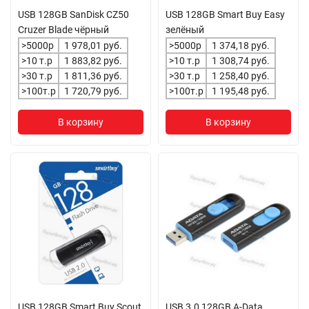
USB 128GB SanDisk CZ50
USB 128GB Smart Buy Easy
Cruzer Blade чёрный
зелёный
>5000р
1 978,01 руб.
>5000р
1 374,18 руб.
>10 т.р
1 883,82 руб.
>10 т.р
1 308,74 руб.
>30 т.р
1 811,36 руб.
>30 т.р
1 258,40 руб.
>100т.р
1 720,79 руб.
>100т.р
1 195,48 руб.
В корзину
В корзину
USB 128GB Smart Buy Scout
USB 3.0 128GB A-Data