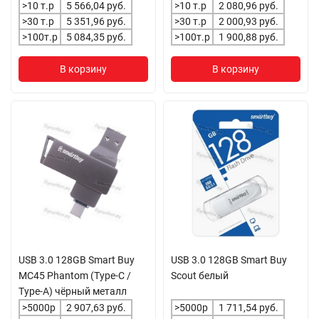
>10 т.р
5 566,04 руб.
>10 т.р
2 080,96 руб.
>30 т.р
5 351,96 руб.
>30 т.р
2 000,93 руб.
>100т.р
5 084,35 руб.
>100т.р
1 900,88 руб.
В корзину
В корзину
USB 3.0 128GB Smart Buy
USB 3.0 128GB Smart Buy
MC45 Phantom (Type-C /
Scout белый
Type-A) чёрный металл
>5000р
2 907,63 руб.
>5000р
1 711,54 руб.