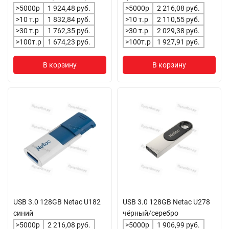
>5000р
1 924,48 руб.
>5000р
2 216,08 руб.
>10 т.р
1 832,84 руб.
>10 т.р
2 110,55 руб.
>30 т.р
1 762,35 руб.
>30 т.р
2 029,38 руб.
>100т.р
1 674,23 руб.
>100т.р
1 927,91 руб.
В корзину
В корзину
USB 3.0 128GB Netac U182
USB 3.0 128GB Netac U278
синий
чёрный/серебро
>5000р
2 216,08 руб.
>5000р
1 906,99 руб.