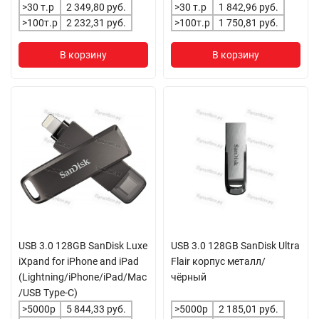
>30 т.р
2 349,80 руб.
>30 т.р
1 842,96 руб.
>100т.р
2 232,31 руб.
>100т.р
1 750,81 руб.
В корзину
В корзину
USB 3.0 128GB SanDisk Luxe
USB 3.0 128GB SanDisk Ultra
iXpand for iPhone and iPad
Flair корпус металл/
(Lightning/iPhone/iPad/Mac
чёрный
/USB Type-C)
>5000р
5 844,33 руб.
>5000р
2 185,01 руб.