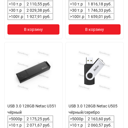
>10 т.р
2 110,55 руб.
>10 т.р
1 816,18 руб.
>30 т.р
2 029,38 руб.
>30 т.р
1 746,33 руб.
>100т.р
1 927,91 руб.
>100т.р
1 659,01 руб.
В корзину
В корзину
USB 3.0 128GB Netac U351
USB 3.0 128GB Netac U505
чёрный
чёрный/серебро
>5000р
2 175,25 руб.
>5000р
2 163,60 руб.
>10 т.р
2 071,67 руб.
>10 т.р
2 060,57 руб.