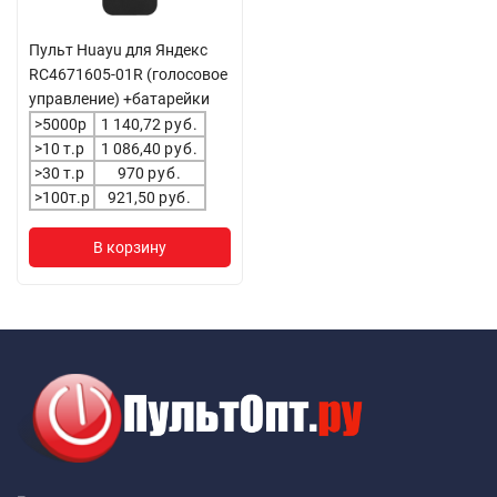
Пульт Huayu для Яндекс
RC4671605-01R (голосовое
управление) +батарейки
>5000р
1 140,72
руб.
>10 т.р
1 086,40
руб.
>30 т.р
970
руб.
>100т.р
921,50
руб.
В корзину