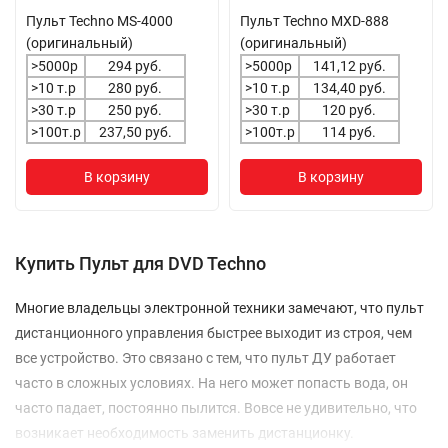
Пульт Techno MS-4000
Пульт Techno MXD-888
(оригинальный)
(оригинальный)
>5000р
294 руб.
>5000р
141,12 руб.
>10 т.р
280 руб.
>10 т.р
134,40 руб.
>30 т.р
250 руб.
>30 т.р
120 руб.
>100т.р
237,50 руб.
>100т.р
114 руб.
В корзину
В корзину
Купить Пульт для DVD Techno
Многие владельцы электронной техники замечают, что пульт
дистанционного управления быстрее выходит из строя, чем
все устройство. Это связано с тем, что пульт ДУ работает
часто в сложных условиях. На него может попасть вода, он
часто падает, постоянно пылится. Вовсе не удивительно, что
возникает необходимость заменить дистанционку.