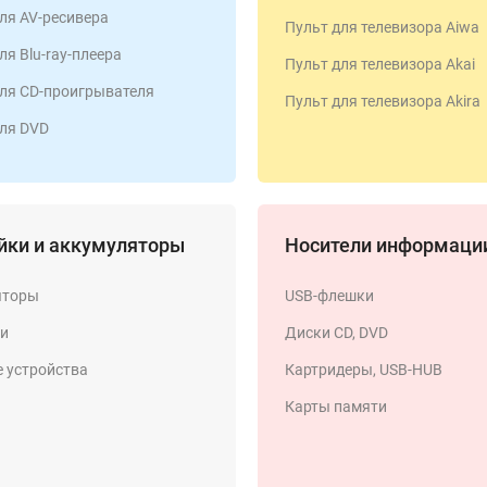
ля AV-ресивера
Пульт для телевизора Aiwa
я Blu-ray-плеера
Пульт для телевизора Akai
ля CD-проигрывателя
Пульт для телевизора Akira
ля DVD
йки и аккумуляторы
Носители информаци
яторы
USB-флешки
ки
Диски CD, DVD
 устройства
Картридеры, USB-HUB
Карты памяти