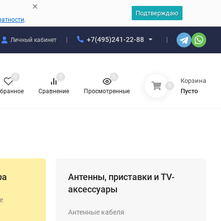
Подтверждаю
ватности
.
+7(495)241-22-88
Личный кабинет
0
0
0
Корзина
0
Пусто
бранное
Сравнение
Просмотренные
ра
Антенны, приставки и TV-
аксессуары
e
Антенные кабеля