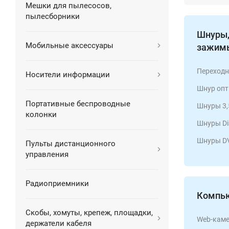
Мешки для пылесосов,
пылесборники
Шнуры,
Мобильные аксессуары
зажимы
Переходн
Носители информации
Шнур опт
Портативные беспроводные
Шнуры 3
колонки
Шнуры Di
Шнуры DV
Пульты дистанционного
управления
Радиоприемники
Компью
Скобы, хомуты, крепеж, площадки,
Web-кам
держатели кабеля