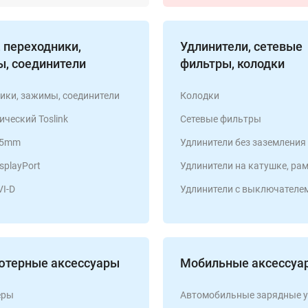
 переходники,
Удлинители, сетевые
, соединители
фильтры, колодки
ики, зажимы, соединители
Колодки
ический Toslink
Сетевые фильтры
,5mm
Удлинители без заземления
splayPort
Удлинители на катушке, рамк
I-D
Удлинители с выключателе
терные аксессуары
Мобильные аксессуа
еры
Автомобильные зарядные у