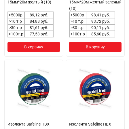
15мм*20м желтый (10)
15мм*20м желтый зеленый
(10)
>5000р
89,12 руб.
>5000р
98,41 руб.
>10 т.р
84,88 руб.
>10 т.р
93,72 руб.
>30 т.р
81,61 руб.
>30 т.р
90,11 руб.
>100т.р
77,53 руб.
>100т.р
85,60 руб.
В корзину
В корзину
Изолента Safeline ПВХ
Изолента Safeline ПВХ