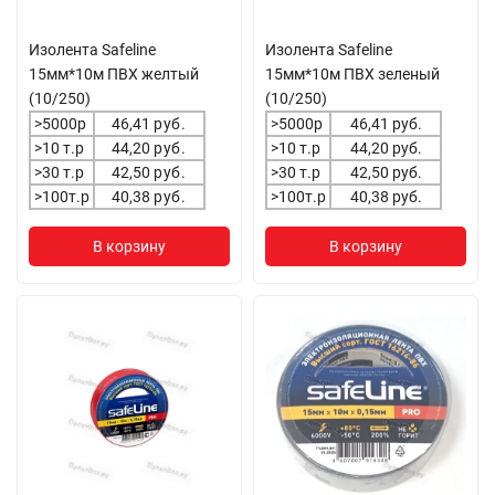
Изолента Safeline
Изолента Safeline
15мм*10м ПВХ желтый
15мм*10м ПВХ зеленый
(10/250)
(10/250)
>5000р
46,41
руб.
>5000р
46,41 руб.
>10 т.р
44,20
руб.
>10 т.р
44,20 руб.
>30 т.р
42,50
руб.
>30 т.р
42,50 руб.
>100т.р
40,38
руб.
>100т.р
40,38 руб.
В корзину
В корзину