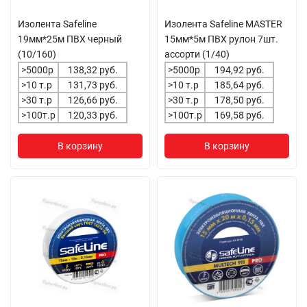
Изолента Safeline
Изолента Safeline MASTER
19мм*25м ПВХ черный
15мм*5м ПВХ рулон 7шт.
(10/160)
ассорти (1/40)
>5000р
138,32 руб.
>5000р
194,92 руб.
>10 т.р
131,73 руб.
>10 т.р
185,64 руб.
>30 т.р
126,66 руб.
>30 т.р
178,50 руб.
>100т.р
120,33 руб.
>100т.р
169,58 руб.
В корзину
В корзину