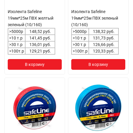
Изолента Safeline
Изолента Safeline
19мм*25м ПВХ желтый
19мм*25м ПВХ зеленый
зеленый (10/160)
(10/160)
>5000р
148,52 руб.
>5000р
138,32 руб.
>10 т.р
141,45 руб.
>10 т.р
131,73 руб.
>30 т.р
136,01 руб.
>30 т.р
126,66 руб.
>100т.р
129,21 руб.
>100т.р
120,33 руб.
В корзину
В корзину