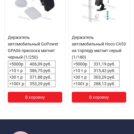
Держатель
Держатель
автомобильный GoPower
автомобильный Hoco CA53
GPA06 присоска магнит
на торпеду магнит серый
черный (1/250)
(1/180)
>5000р
406,09 руб.
>5000р
331,19 руб.
>10 т.р
386,75 руб.
>10 т.р
315,42 руб.
>30 т.р
371,88 руб.
>30 т.р
303,29 руб.
>100т.р
353,29 руб.
>100т.р
288,13 руб.
В корзину
В корзину