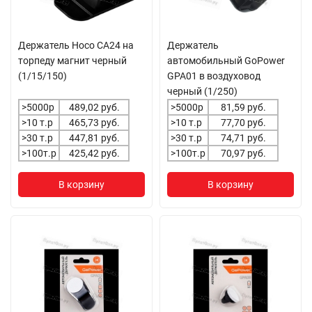
Держатель Hoco CA24 на
Держатель
торпеду магнит черный
автомобильный GoPower
(1/15/150)
GPA01 в воздуховод
черный (1/250)
>5000р
489,02 руб.
>5000р
81,59 руб.
>10 т.р
465,73 руб.
>10 т.р
77,70 руб.
>30 т.р
447,81 руб.
>30 т.р
74,71 руб.
>100т.р
425,42 руб.
>100т.р
70,97 руб.
В корзину
В корзину