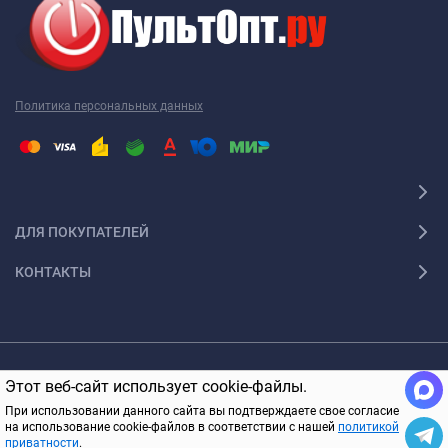
Политика персональных данных
ДЛЯ ПОКУПАТЕЛЕЙ
КОНТАКТЫ
© 2005-2026 ПультОпт.ру Все права защищены
Этот веб-сайт использует cookie-файлы.
При использовании данного сайта вы подтверждаете свое согласие
на использование cookie-файлов в соответствии с нашей
политикой
приватности
.