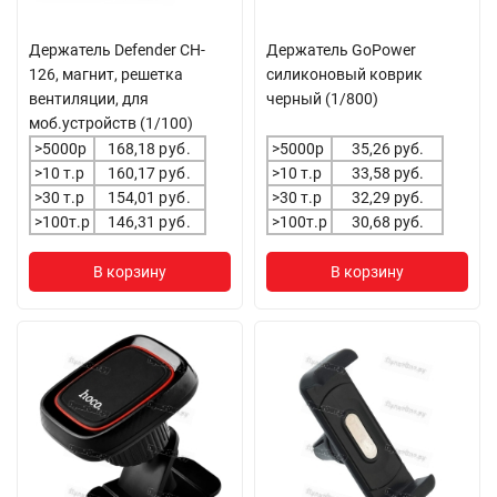
Держатель Defender CH-
Держатель GoPower
126, магнит, решетка
силиконовый коврик
вентиляции, для
черный (1/800)
моб.устройств (1/100)
>5000р
168,18
руб.
>5000р
35,26 руб.
>10 т.р
160,17
руб.
>10 т.р
33,58 руб.
>30 т.р
154,01
руб.
>30 т.р
32,29 руб.
>100т.р
146,31
руб.
>100т.р
30,68 руб.
В корзину
В корзину