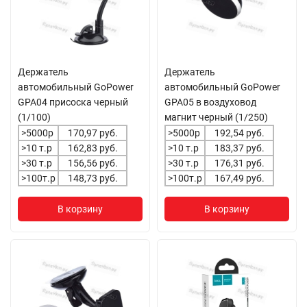
Держатель
Держатель
автомобильный GoPower
автомобильный GoPower
GPA04 присоска черный
GPA05 в воздуховод
(1/100)
магнит черный (1/250)
>5000р
170,97 руб.
>5000р
192,54 руб.
>10 т.р
162,83 руб.
>10 т.р
183,37 руб.
>30 т.р
156,56 руб.
>30 т.р
176,31 руб.
>100т.р
148,73 руб.
>100т.р
167,49 руб.
В корзину
В корзину