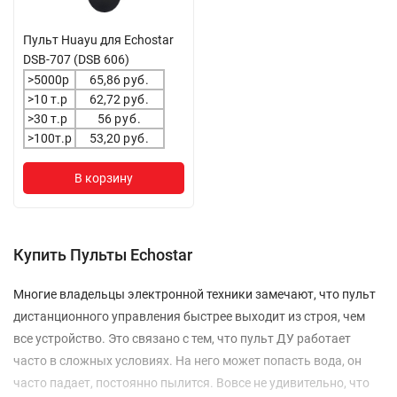
Пульт Huayu для Echostar
DSB-707 (DSB 606)
>5000р
65,86
руб.
>10 т.р
62,72
руб.
>30 т.р
56
руб.
>100т.р
53,20
руб.
В корзину
Купить Пульты Echostar
Многие владельцы электронной техники замечают, что пульт
дистанционного управления быстрее выходит из строя, чем
все устройство. Это связано с тем, что пульт ДУ работает
часто в сложных условиях. На него может попасть вода, он
часто падает, постоянно пылится. Вовсе не удивительно, что