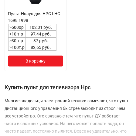
Пульт Huayu для HPC LHC-
1698 1998
>5000р
102,31
руб.
>10 т.р
97,44
руб.
>30 т.р
87
руб.
>100т.р
82,65
руб.
В корзину
Купить пульт для телевизора Hpc
Многие владельцы электронной техники замечают, что пульт
дистанционного управления быстрее выходит из строя, чем
все устройство. Это связано с тем, что пульт ДУ работает
часто в сложных условиях. На него может попасть вода, он
часто падает, постоянно пылится. Вовсе не удивительно, что