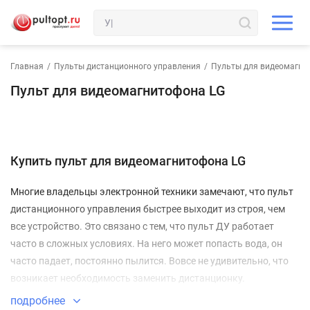
Главная
/
Пульты дистанционного управления
/
Пульты для видеомагни
Пульт для видеомагнитофона LG
Купить пульт для видеомагнитофона LG
Многие владельцы электронной техники замечают, что пульт
дистанционного управления быстрее выходит из строя, чем
все устройство. Это связано с тем, что пульт ДУ работает
часто в сложных условиях. На него может попасть вода, он
часто падает, постоянно пылится. Вовсе не удивительно, что
возникает необходимость заменить дистанционку.
Ваш пульт для видеомагнитофона LG
подробнее