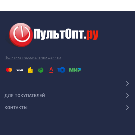
Ваш пульт для видеомагнитофона LG не являются
исключением, как и техника других производителей. Наиболее
часто требуется новый пульт для видеомагнитофона LG
именно этой марки. Перед тем как купить пульт для
видеомагнитофона LG, необходимо точно выяснить модель
своей техники. Дело в том, что почти каждый пульт ДУ
работает только с определенной моделью. Ошибившись в
Политика персональных данных
выборе, вы получите просто красивое устройство, которое не
будет работать с вашей техникой. Поэтому, решив купить
пульт для видеомагнитофона LG, желательно
проконсультироваться с грамотным специалистом. Например,
пульт для видеомагнитофона LG 2001 года выпуска не
ДЛЯ ПОКУПАТЕЛЕЙ
работает с пультом 2005 года выпуска. Так что будьте
внимательны!
КОНТАКТЫ
Универсальный пульт для видеомагнитофона LG
При наличии нескольких видов техники удобно использовать
универсальный пульт для видеомагнитофона LG. С его