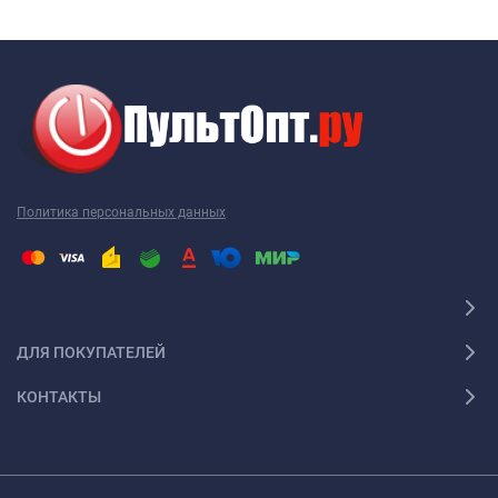
Ваш пульт для автомагнитолы Panasonic не являются
исключением, как и техника других производителей. Наиболее
часто требуется новый пульт для автомагнитолы Panasonic
именно этой марки. Перед тем как купить пульт для
автомагнитолы Panasonic, необходимо точно выяснить
модель своей техники. Дело в том, что почти каждый пульт ДУ
работает только с определенной моделью. Ошибившись в
Политика персональных данных
выборе, вы получите просто красивое устройство, которое не
будет работать с вашей техникой. Поэтому, решив купить
пульт для автомагнитолы Panasonic, желательно
проконсультироваться с грамотным специалистом. Например,
пульт для автомагнитолы Panasonic 2001 года выпуска не
ДЛЯ ПОКУПАТЕЛЕЙ
работает с пультом 2005 года выпуска. Так что будьте
внимательны!
КОНТАКТЫ
Универсальный пульт для автомагнитолы
Panasonic
При наличии нескольких видов техники удобно использовать