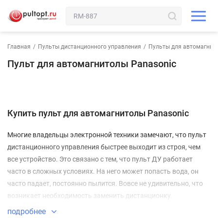
Главная
/
Пульты дистанционного управления
/
Пульты для автомагнит
Пульт для автомагнитолы Panasonic
Купить пульт для автомагнитолы Panasonic
Многие владельцы электронной техники замечают, что пульт
дистанционного управления быстрее выходит из строя, чем
все устройство. Это связано с тем, что пульт ДУ работает
часто в сложных условиях. На него может попасть вода, он
часто падает, постоянно пылится. Вовсе не удивительно, что
возникает необходимость заменить дистанционку.
Ваш пульт для автомагнитолы Panasonic
подробнее