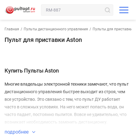
Главная
/
Пульты дистанционного управления
/
Пульты для приставки
Пульт для приставки Aston
Купить Пульты Aston
Многие владельцы электронной техники замечают, что пульт
дистанционного управления быстрее выходит из строя, чем
все устройство. Это связано с тем, что пульт ДУ работает
часто в сложных условиях. На него может попасть вода, он
часто падает, постоянно пылится. Вовсе не удивительно, что
возникает необходимость заменить дистанционку.
Пульты Aston для телевизора
подробнее