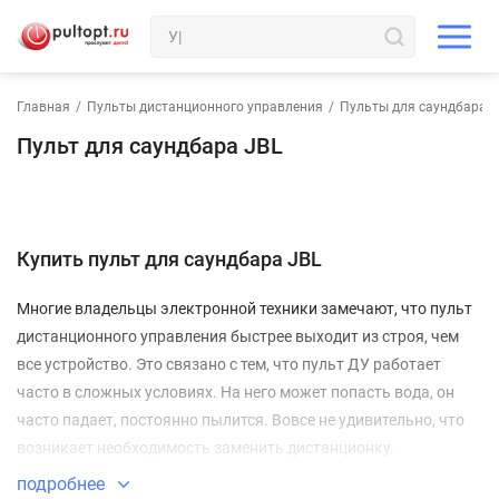
Главная
/
Пульты дистанционного управления
/
Пульты для саундбара
Пульт для саундбара JBL
Купить пульт для саундбара JBL
Многие владельцы электронной техники замечают, что пульт
дистанционного управления быстрее выходит из строя, чем
все устройство. Это связано с тем, что пульт ДУ работает
часто в сложных условиях. На него может попасть вода, он
часто падает, постоянно пылится. Вовсе не удивительно, что
возникает необходимость заменить дистанционку.
Ваш пульт для саундбара JBL
подробнее