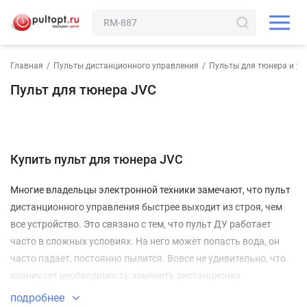
Главная
/
Пульты дистанционного управления
/
Пульты для тюнера и ус
Пульт для тюнера JVC
Купить пульт для тюнера JVC
Многие владельцы электронной техники замечают, что пульт
дистанционного управления быстрее выходит из строя, чем
все устройство. Это связано с тем, что пульт ДУ работает
часто в сложных условиях. На него может попасть вода, он
часто падает, постоянно пылится. Вовсе не удивительно, что
возникает необходимость заменить дистанционку.
Ваш пульт для тюнера JVC
подробнее