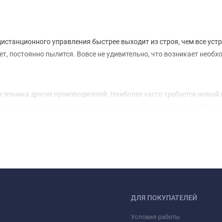
станционного управления быстрее выходит из строя, чем все устрой
ет, постоянно пылится. Вовсе не удивительно, что возникает необ
 техника других производителей. Наиболее часто требуется новый 
 модель своей техники. Дело в том, что почти каждый пульт ДУ ра
аботать с вашей техникой. Поэтому, решив купить пульт для саундб
выпуска не работает с пультом 2005 года выпуска. Так что будьте
ара Sony
универсальный пульт для саундбара Sony. С его помощью можно из
ебуется искать потерянный пульт, достаточно одного устройства.
дбара Sony
ДЛЯ ПОКУПАТЕЛЕЙ
Условия работы