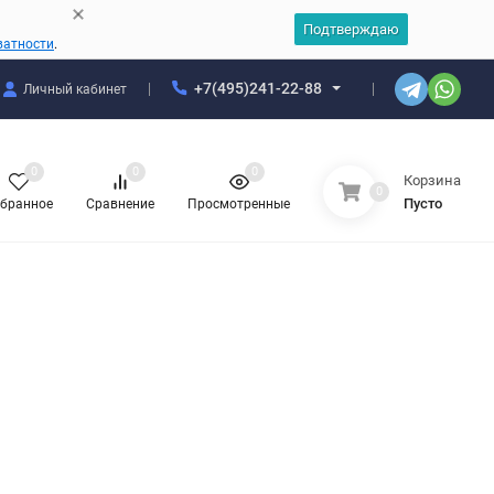
Подтверждаю
ватности
.
+7(495)241-22-88
Личный кабинет
0
0
0
Корзина
0
Пусто
бранное
Сравнение
Просмотренные