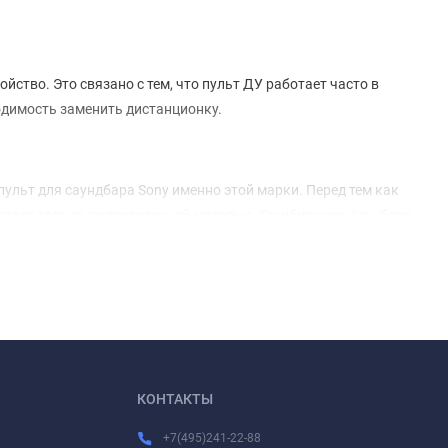
ство. Это связано с тем, что пульт ДУ работает часто в
ходимость заменить дистанционку.
пульт для саундбара Sony именно этой марки. Перед тем как
ботает только с определенной моделью. Ошибившись в выборе,
ара Sony, желательно проконсультироваться с грамотным
 внимательны!
бавиться от необходимости выбирать нужный пульт, все
КОНТАКТЫ
+7(495)241-22-88