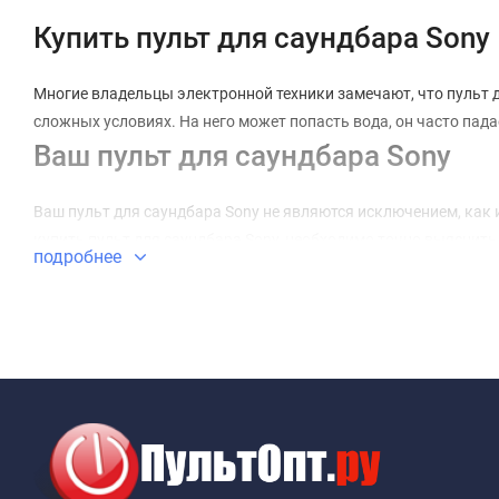
Купить пульт для саундбара Sony
Многие владельцы электронной техники замечают, что пульт ди
сложных условиях. На него может попасть вода, он часто пада
Ваш пульт для саундбара Sony
Ваш пульт для саундбара Sony не являются исключением, как и
купить пульт для саундбара Sony, необходимо точно выяснить
подробнее
вы получите просто красивое устройство, которое не будет р
специалистом. Например, пульт для саундбара Sony 2001 года 
Универсальный пульт для саундб
При наличии нескольких видов техники удобно использовать 
управление сосредоточено в одном месте. Вам больше не потр
Выбрать и купить пульт для саун