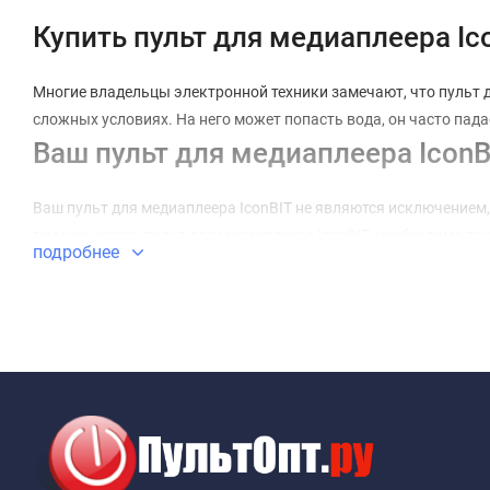
Купить пульт для медиаплеера Ic
Многие владельцы электронной техники замечают, что пульт ди
сложных условиях. На него может попасть вода, он часто пада
Ваш пульт для медиаплеера IconB
Ваш пульт для медиаплеера IconBIT не являются исключением, 
тем как купить пульт для медиаплеера IconBIT, необходимо то
подробнее
Ошибившись в выборе, вы получите просто красивое устройство
проконсультироваться с грамотным специалистом. Например, п
Универсальный пульт для медиап
При наличии нескольких видов техники удобно использовать 
управление сосредоточено в одном месте. Вам больше не потр
Выбрать и купить пульт для меди