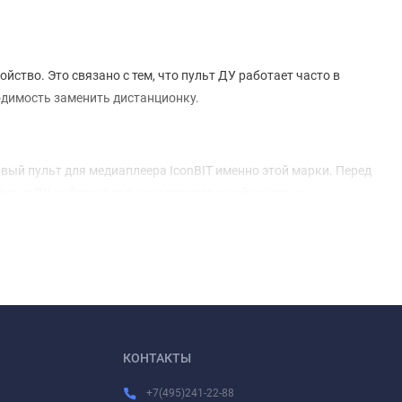
ство. Это связано с тем, что пульт ДУ работает часто в
ходимость заменить дистанционку.
овый пульт для медиаплеера IconBIT именно этой марки. Перед
 пульт ДУ работает только с определенной моделью.
пить пульт для медиаплеера IconBIT, желательно
льтом 2005 года выпуска. Так что будьте внимательны!
но избавиться от необходимости выбирать нужный пульт, все
КОНТАКТЫ
+7(495)241-22-88