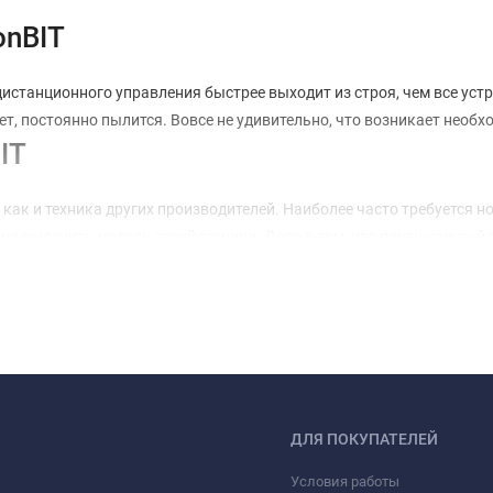
onBIT
станционного управления быстрее выходит из строя, чем все устрой
ет, постоянно пылится. Вовсе не удивительно, что возникает необ
IT
как и техника других производителей. Наиболее часто требуется н
чно выяснить модель своей техники. Дело в том, что почти каждый
, которое не будет работать с вашей техникой. Поэтому, решив ку
ульт для медиаплеера IconBIT 2001 года выпуска не работает с пу
леера IconBIT
универсальный пульт для медиаплеера IconBIT. С его помощью мож
ебуется искать потерянный пульт, достаточно одного устройства.
аплеера IconBIT
ДЛЯ ПОКУПАТЕЛЕЙ
Условия работы