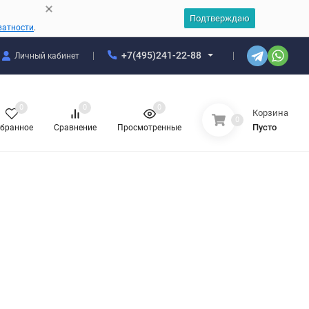
Подтверждаю
ватности
.
+7(495)241-22-88
Личный кабинет
0
0
0
Корзина
0
Пусто
бранное
Сравнение
Просмотренные