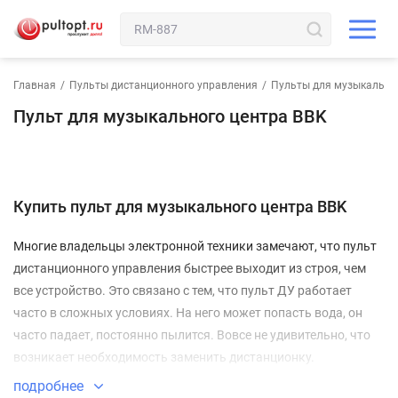
Главная
/
Пульты дистанционного управления
/
Пульты для музыкально
Пульт для музыкального центра BBK
Купить пульт для музыкального центра BBK
Многие владельцы электронной техники замечают, что пульт
дистанционного управления быстрее выходит из строя, чем
все устройство. Это связано с тем, что пульт ДУ работает
часто в сложных условиях. На него может попасть вода, он
часто падает, постоянно пылится. Вовсе не удивительно, что
возникает необходимость заменить дистанционку.
Ваш пульт для музыкального центра BBK
подробнее