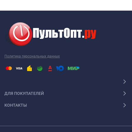
Ваш пульт для музыкального центра BBK не являются
исключением, как и техника других производителей. Наиболее
часто требуется новый пульт для музыкального центра BBK
именно этой марки. Перед тем как купить пульт для
музыкального центра BBK, необходимо точно выяснить
модель своей техники. Дело в том, что почти каждый пульт ДУ
работает только с определенной моделью. Ошибившись в
Политика персональных данных
выборе, вы получите просто красивое устройство, которое не
будет работать с вашей техникой. Поэтому, решив купить
пульт для музыкального центра BBK, желательно
проконсультироваться с грамотным специалистом. Например,
пульт для музыкального центра BBK 2001 года выпуска не
ДЛЯ ПОКУПАТЕЛЕЙ
работает с пультом 2005 года выпуска. Так что будьте
внимательны!
КОНТАКТЫ
Универсальный пульт для музыкального центра
BBK
При наличии нескольких видов техники удобно использовать