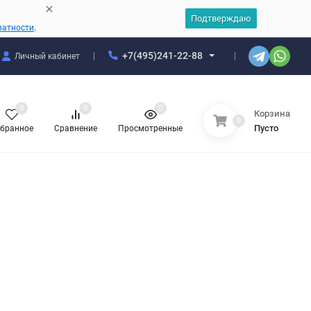
Подтверждаю
ватности
.
+7(495)241-22-88
Личный кабинет
0
0
0
Корзина
0
Пусто
бранное
Сравнение
Просмотренные