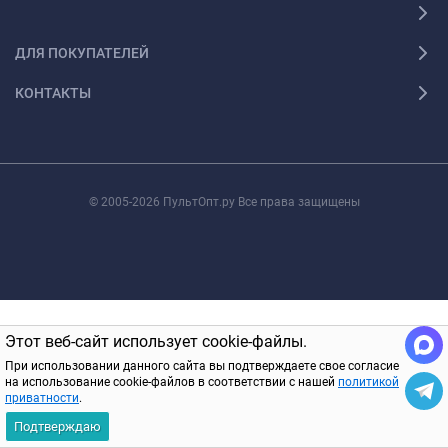
ДЛЯ ПОКУПАТЕЛЕЙ
КОНТАКТЫ
© 2005-2026 ПультОпт.ру Все права защищены
Этот веб-сайт использует cookie-файлы.
При использовании данного сайта вы подтверждаете свое согласие
на использование cookie-файлов в соответствии с нашей
политикой
приватности
.
Подтверждаю
Главная
Каталог
Корзина
Избранное
Вход