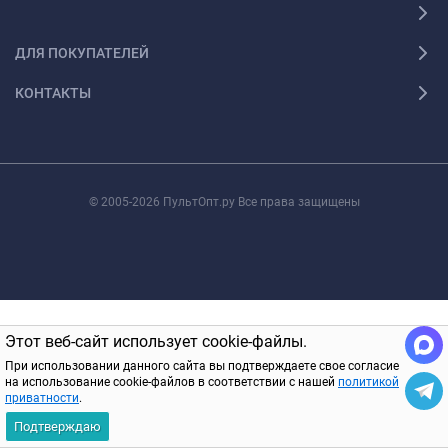
ДЛЯ ПОКУПАТЕЛЕЙ
КОНТАКТЫ
© 2005-2026 ПультОпт.ру Все права защищены
Этот веб-сайт использует cookie-файлы.
При использовании данного сайта вы подтверждаете свое согласие
на использование cookie-файлов в соответствии с нашей
политикой
приватности
.
Подтверждаю
Главная
Каталог
Корзина
Избранное
Вход