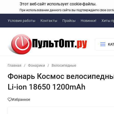
Этот веб-сайт использует cookie-файлы.
При использовании данного сайта вы подтверждаете свое согл
Условия работы
Контакты
Прайсы
Новинки!
Хиты п
КА
Главная
/
Фонарики
/
Велосипедные
Фонарь Космос велосипедный
Li-ion 18650 1200mAh
Избранное