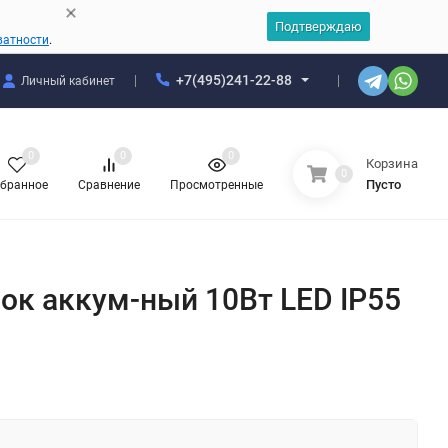
Подтверждаю
ватности
.
+7(495)241-22-88
Личный кабинет
0
0
0
Корзина
0
Пусто
бранное
Сравнение
Просмотренные
ок аккум-ный 10Вт LED IP55