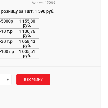
Артикул:
170066
 розницу за 1шт: 1 590 руб.
>5000р
1 155,80
руб.
>10 т.р
1 100,76
руб.
>30 т.р
1 058,43
руб.
>100т.р
1 005,51
руб.
В КОРЗИНУ