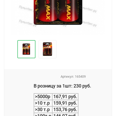
Артикул:
165409
_
В розницу за 1шт: 230 руб.
_
>5000р
167,91 руб.
>10 т.р
159,91 руб.
>30 т.р
153,76 руб.
>100т.р
146,07 руб.