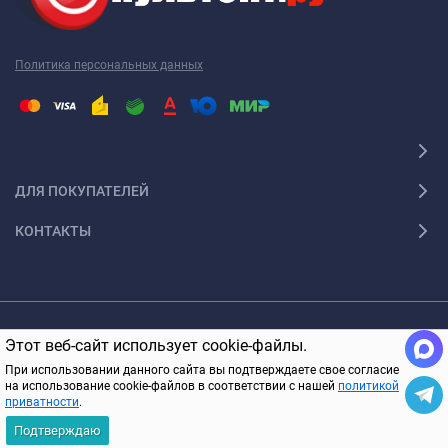
Политика персональных данных
ДЛЯ ПОКУПАТЕЛЕЙ
КОНТАКТЫ
© 2005-2026 ПультОпт.ру Все права защищены
Этот веб-сайт использует cookie-файлы.
В КОРЗИНУ
При использовании данного сайта вы подтверждаете свое согласие
на использование cookie-файлов в соответствии с нашей
политикой
приватности
.
Подтверждаю
Главная
Каталог
Корзина
Избранное
Вход