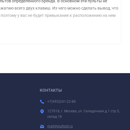
льтов определенного бренда. В основном эти пульты не
нажатию всего двух клавиш. Из чего можно сделать вывод, что
, поэтому у вас не будет привыкания к расположению на нем
КОНТАКТЫ
+7(495)241-22-88
127018, г. Москва, ул. Складочная д.1 стр.5,
склад 18
mail@pultopt.ru