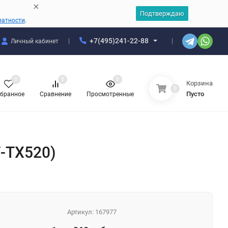
Подтверждаю
ватности
.
+7(495)241-22-88
Личный кабинет
0
0
0
Корзина
0
Пусто
бранное
Сравнение
Просмотренные
-TX520)
Артикул:
167977