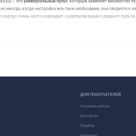
X520) – это
универсальный пульт
, который заменяет множество пу
 но иногда, когда настройка все-таки необходима, она сводится к 
о корпус очень часто совпадает с корпусом вашего родного пульта
т
для вашей техники.
ДЛЯ ПОКУПАТЕЛЕЙ
Условия работы
Контакты
Прайсы
Новинки!