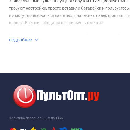
Универсальный пульт Huayu для Sony RM-L1770 (корпус RMF-T
требуют настройки, просто вставили батарейки и пользуетесь,
им могут пользоваться даже люди далекие от электроники. Ег
кнопок. Все они находятся на привычных местах.
На сегодняшний день этот пульт - лучший
универсальный пуль
подробнее
Политика персональных данных