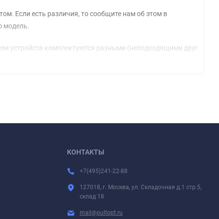
м. Если есть различия, то сообщите нам об этом в
ю модель.
модели устройств комплектуются разными (неподходящими друг
лкалиновых батареек короткий плюсовой контакт иногда не
и знаете, что лентяйка будет долгое время без эксплуатации.
дствие чего, пульт будет служить гораздо дольше. Если
ходимо. Очень часто такой чехол защищает еще и от
КОНТАКТЫ
прягли с устройством, но об этом, как правило, будет сказано
+7(495)241-22-88
127018, г. Москва, ул. Складочная д.1 стр.5,
склад 18
mail@pultopt.ru