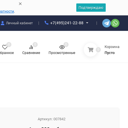
Подтверждаю
ватности
.
+7(495)241-22-88
Личный кабинет
0
0
0
Корзина
0
Пусто
бранное
Сравнение
Просмотренные
Артикул:
007842