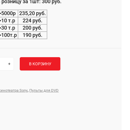
 розницу за 1шт: 300 руб.
>5000р
235,20 руб.
>10 т.р
224 руб.
>30 т.р
200 руб.
>100т.р
190 руб.
В КОРЗИНУ
,
кинотеатра Sony
Пульты для DVD