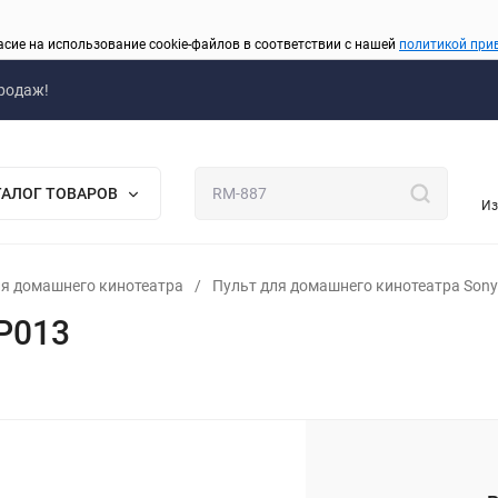
асие на использование cookie-файлов в соответствии с нашей
политикой при
родаж!
ТАЛОГ ТОВАРОВ
Из
я домашнего кинотеатра
/
Пульт для домашнего кинотеатра Sony
P013
_