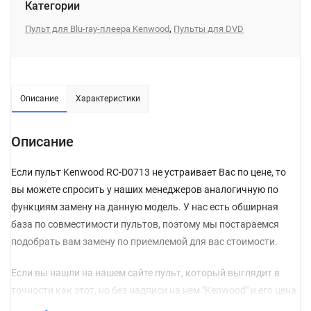
Категории
,
Пульт для Blu-ray-плеера Kenwood
Пульты для DVD
Описание
Характеристики
Описание
Если пульт Kenwood RC-D0713 не устраивает Вас по цене, то
вы можете спросить у наших менеджеров аналогичную по
функциям замену на данную модель. У нас есть обширная
база по совместимости пультов, поэтому мы постараемся
подобрать вам замену по приемлемой для вас стоимости.
Если вы нашли на нашем сайте пульт, который выглядит в
точности как этот, но без надписи на нем "Kenwood" и его цена
гораздо ниже, то, можете не сомневаться, и сразу класть его в