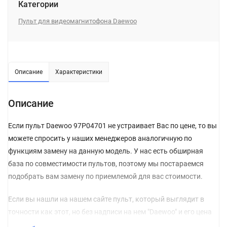
Категории
Пульт для видеомагнитофона Daewoo
Описание
Характеристики
Описание
Если пульт Daewoo 97P04701 не устраивает Вас по цене, то вы
можете спросить у наших менеджеров аналогичную по
функциям замену на данную модель. У нас есть обширная
база по совместимости пультов, поэтому мы постараемся
подобрать вам замену по приемлемой для вас стоимости.
Если вы нашли на нашем сайте пульт, который выглядит в
точности как этот, но без надписи на нем "Daewoo" и его цена
гораздо ниже, то, можете не сомневаться, и сразу класть его в