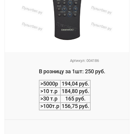
Артикул:
004186
_
В розницу за 1шт: 250 руб.
_
>5000р
194,04 руб.
>10 т.р
184,80 руб.
>30 т.р
165 руб.
>100т.р
156,75 руб.