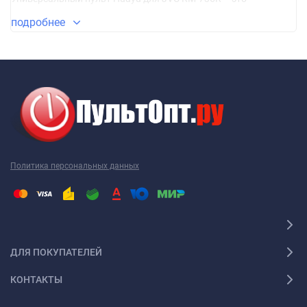
универсальный пульт
, который заменяет множество пультов
подробнее
определенного бренда. В основном эти пульты не требуют
настройки, просто вставили батарейки и пользуетесь, но
иногда, когда настройка все-таки необходима, она сводится к
нажатию всего двух клавиш. Из чего можно сделать вывод,
что им могут пользоваться даже люди далекие от
электроники. Его корпус очень часто совпадает с корпусом
вашего родного пульта, поэтому у вас не будет привыкания к
расположению на нем кнопок. Все они находятся на
Политика персональных данных
привычных местах.
На сегодняшний день этот пульт - лучший
универсальный
пульт
для вашей техники.
ДЛЯ ПОКУПАТЕЛЕЙ
КОНТАКТЫ