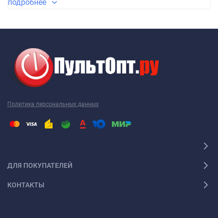
подробнее
бренда. В основном эти пульты не требуют настройки, просто
вставили батарейки и пользуетесь, но иногда, когда
настройка все-таки необходима, она сводится к нажатию
всего двух клавиш. Из чего можно сделать вывод, что им
могут пользоваться даже люди далекие от электроники. Его
корпус очень часто совпадает с корпусом вашего родного
пульта, поэтому у вас не будет привыкания к расположению
на нем кнопок. Все они находятся на привычных местах.
Политика персональных данных
На сегодняшний день этот пульт - лучший
универсальный
пульт
для вашей техники.
ДЛЯ ПОКУПАТЕЛЕЙ
КОНТАКТЫ