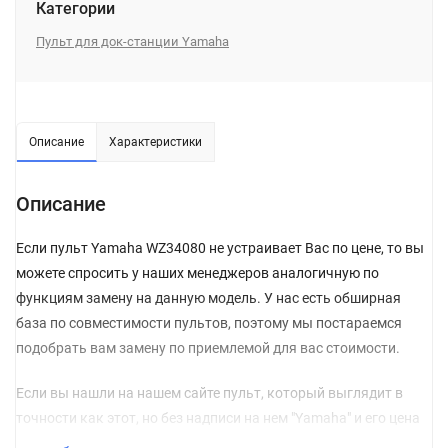
Категории
Пульт для док-станции Yamaha
Описание
Характеристики
Описание
Если пульт Yamaha WZ34080 не устраивает Вас по цене, то вы
можете спросить у наших менеджеров аналогичную по
функциям замену на данную модель. У нас есть обширная
база по совместимости пультов, поэтому мы постараемся
подобрать вам замену по приемлемой для вас стоимости.
Если вы нашли на нашем сайте пульт, который выглядит в
точности как этот, но без надписи на нем "Yamaha" и его цена
гораздо ниже, то, можете не сомневаться, и сразу класть его в