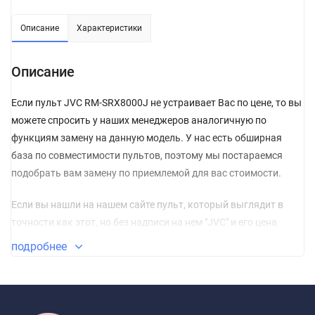
Описание
Характеристики
Описание
Если пульт JVC RM-SRX8000J не устраивает Вас по цене, то вы
можете спросить у наших менеджеров аналогичную по
функциям замену на данную модель. У нас есть обширная
база по совместимости пультов, поэтому мы постараемся
подобрать вам замену по приемлемой для вас стоимости.
Если вы нашли на нашем сайте пульт, который выглядит в
точности как этот, но без надписи на нем "JVC" и его цена
гораздо ниже, то, можете не сомневаться, и сразу класть его в
подробнее
корзину. Пульт без названия изготовлен из качественных
материалов и прошел проверку по сертификации CE.
Сертификат соответствия СЕ – это международный
сертификат соответствия Директивам Объединенной Европы.