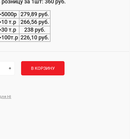
 розницу за 1шт: 360 руб.
>5000р
279,89 руб.
>10 т.р
266,56 руб.
>30 т.р
238 руб.
>100т.р
226,10 руб.
В КОРЗИНУ
для HI