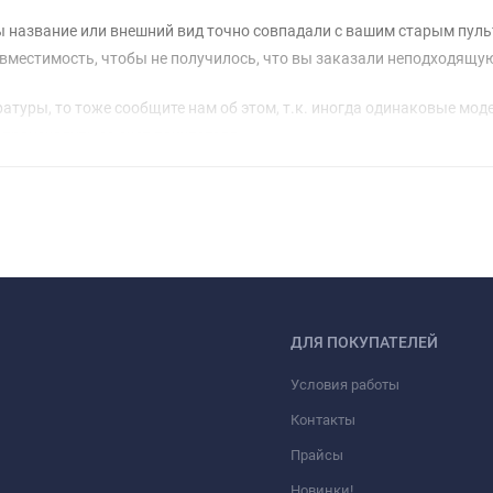
 название или внешний вид точно совпадали с вашим старым пульто
вместимость, чтобы не получилось, что вы заказали неподходящу
паратуры, то тоже сообщите нам об этом, т.к. иногда одинаковые 
 происходить за счет покупателя.
лочные (солевые) батарейки, желательно с длинным носиком. У с
конструктивными особенностями. Также не забывайте вынимать батар
ко выглядят по современному, но и защищают пульт от грязи, всле
е, то тут не нужно даже размышлять! Применение чехла просто необ
ДЛЯ ПОКУПАТЕЛЕЙ
и, поэтому знаем о чем говорим!
Условия работы
л батарейки и готово! Но некоторые все-таки требуют, чтобы его со
Контакты
Прайсы
эксплуатации будет служить вам долгое время!
Новинки!