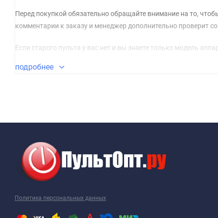
Перед покупкой обязательно обращайте внимание на то, чтобы
комментарии к заказу и менеджер дополнительно проверит со
Если старого пульта у вас нет и вы знаете только модель ап
другу пультами). В этом случае обмен и возврат изделия будет
подробнее
В новое изделие мы рекомендуем вставлять только новые ще
иногда не достает до контакта пульта в связи с некоторыми 
эксплуатации.
Очень рекомендуем к покупке стильные чехлы, которые не толь
эксплуатация происходит на кухне, в ванной комнате, веранд
повреждения при падении. Мы сами пользуемся такими чехлам
Все пульты работают сразу без настройки по принципу - встави
в инструкции.
Политика персональных данных
Пульт ClickPdu для HI (Irbis, OLTO) RM-P6090 при правильной 