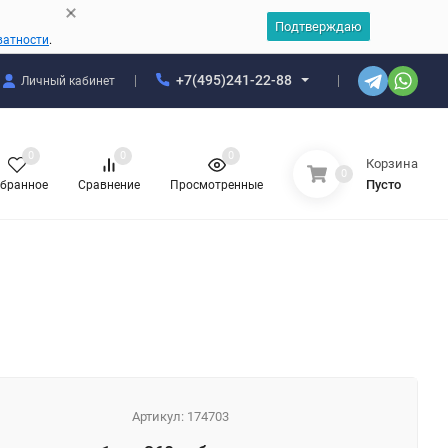
Подтверждаю
ватности
.
+7(495)241-22-88
Личный кабинет
0
0
0
Корзина
0
Пусто
бранное
Сравнение
Просмотренные
Артикул:
174703