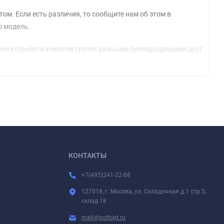
м. Если есть различия, то сообщите нам об этом в
ю модель.
модели устройств комплектуются разными (неподходящими друг
овременных алкалиновых батареек короткий плюсовой контакт
ейки, если знаете, что лентяйка будет долгое время без
дствие чего, он будет служить гораздо дольше. Если
ходимо. Очень часто такой чехол защищает еще и от
КОНТАКТЫ
+7(495)241-22-88
прягли с устройством, но об этом, как правило, будет сказано
127018, г. Москва, ул. Складочная д.1 стр.5,
склад 18
mail@pultopt.ru