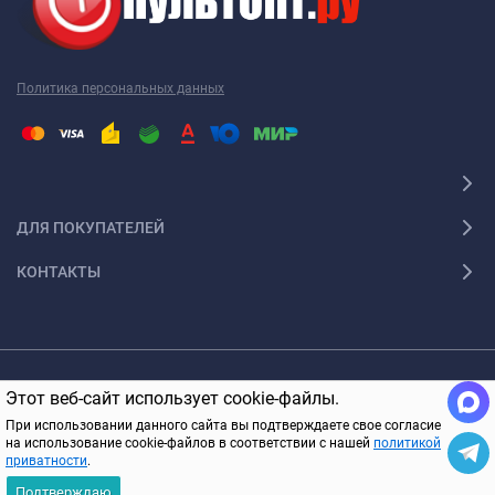
Политика персональных данных
ДЛЯ ПОКУПАТЕЛЕЙ
КОНТАКТЫ
© 2005-2026 ПультОпт.ру Все права защищены
Этот веб-сайт использует cookie-файлы.
В КОРЗИНУ
При использовании данного сайта вы подтверждаете свое согласие
на использование cookie-файлов в соответствии с нашей
политикой
приватности
.
Подтверждаю