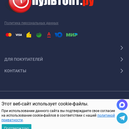
Политика персональных данных
ДЛЯ ПОКУПАТЕЛЕЙ
КОНТАКТЫ
© 2005-2026 ПультОпт.ру Все права защищены
Этот веб-сайт использует cookie-файлы.
В КОРЗИНУ
При использовании данного сайта вы подтверждаете свое согласие
на использование cookie-файлов в соответствии с нашей
политикой
приватности
.
Подтверждаю