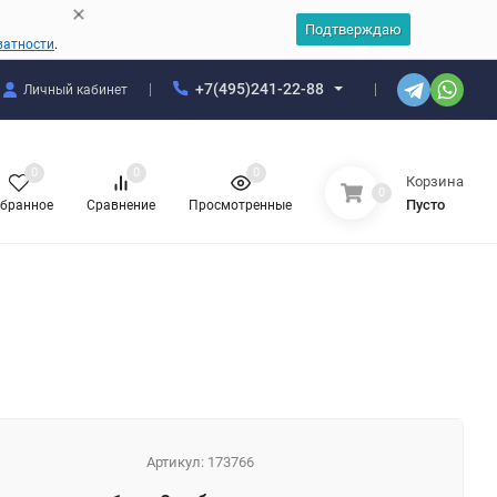
Подтверждаю
ватности
.
+7(495)241-22-88
Личный кабинет
0
0
0
Корзина
0
Пусто
бранное
Сравнение
Просмотренные
Артикул:
173766