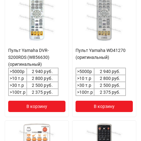
Пульт Yamaha DVR-
Пульт Yamaha WD41270
S200RDS (W856630)
(оригинальный)
(оригинальный)
>5000р
2 940
руб.
>5000р
2 940 руб.
>10 т.р
2 800
руб.
>10 т.р
2 800 руб.
>30 т.р
2 500
руб.
>30 т.р
2 500 руб.
>100т.р
2 375
руб.
>100т.р
2 375 руб.
В корзину
В корзину