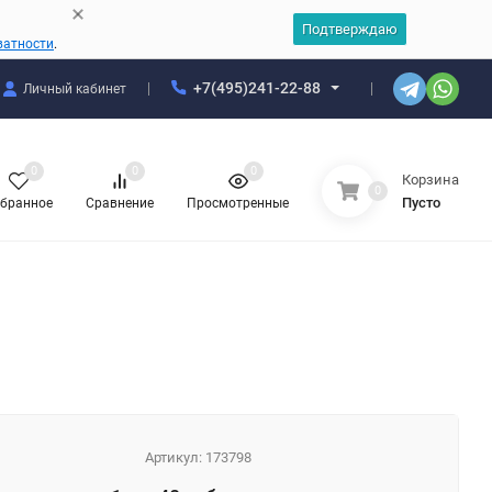
Подтверждаю
ватности
.
+7(495)241-22-88
Личный кабинет
0
0
0
Корзина
0
Пусто
бранное
Сравнение
Просмотренные
Артикул:
173798