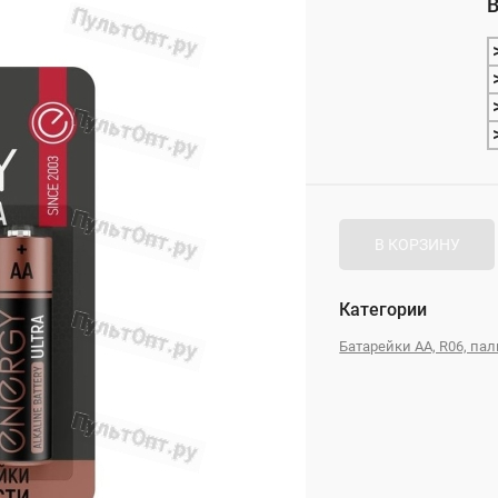
В
_
В КОРЗИНУ
Категории
Батарейки AA, R06, па