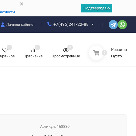
Подтверждаю
ватности
.
+7(495)241-22-88
Личный кабинет
0
0
0
Корзина
0
Пусто
бранное
Сравнение
Просмотренные
Артикул:
168830